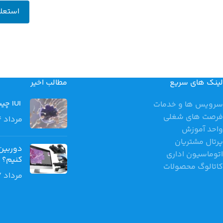
استعل
لینک های سریع
مطالب اخیر
IUI چیست؟ مراحل، کاربردها و درصد موفقیت لقاح داخل رحمی
سرویس ها و خدمات
فرصت های شغلی
مرداد 14, 1405
واحد آموزش
پرتال مشتریان
دوربین
اتوماسیون اداری
کنیم؟
کاتالوگ محصولات
مرداد 7, 1405