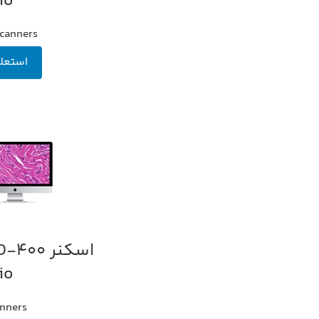
io
scanners
استعل
اطلاعات بیشتر
io
nners