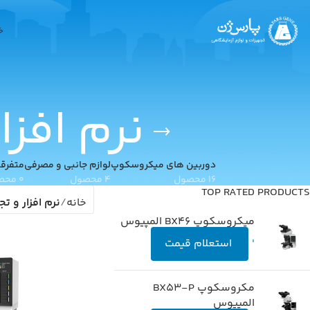
خ
نرم افزا
دوربین های میکروسکوپ
لوازم جانبی و مصرفی
متفرق
16 محصول
4 محصول
0 محصول
TOP RATED PRODUCTS
خانه
نرم افزار و ت
میکروسکوپ BX46 المپیوس
'
استعلام قیمت
مکروسکوپ BX53-P
المپیوس