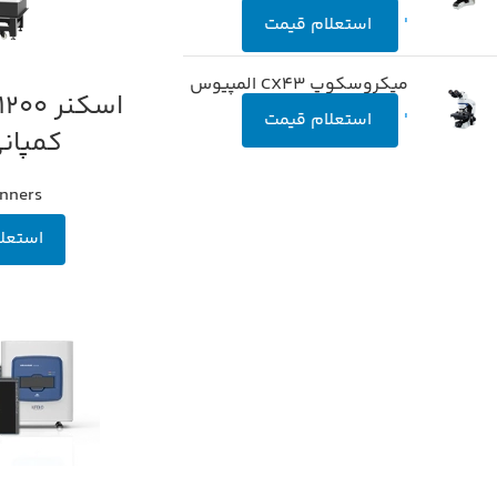
'
استعلام قیمت
میکروسکوپ CX43 المپیوس
اطلاعات بیشتر
'
استعلام قیمت
کمپانی io
nners
استعل