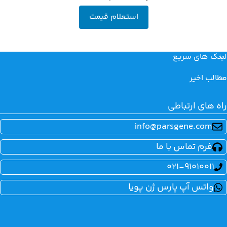
استعلام قیمت
لینک های سریع
مطالب اخیر
راه های ارتباطی
info@parsgene.com
فرم تماس با ما
021-91010011
واتس آپ پارس ژن پویا