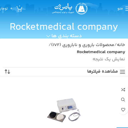
0
منو
0
تومان
Rocketmedical company
دسته بندی ها
خانه
محصولات باروری و ناباروری (IVF)
Rocketmedical company
نمایش یک نتیجه
مشاهده فیلترها