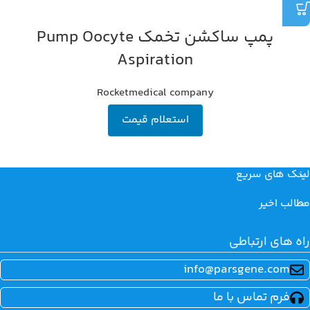
پمپ ساکشن تخمک Pump Oocyte
Aspiration
Rocketmedical company
استعلام قیمت
لینک های سریع
مطالب اخیر
راه های ارتباطی
info@parsgene.com
فرم تماس با ما