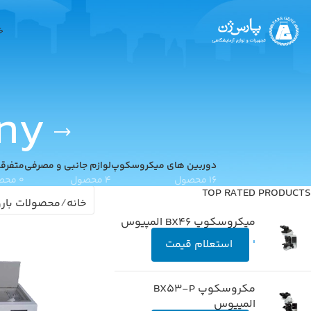
خ
ny
دوربین های میکروسکوپ
لوازم جانبی و مصرفی
متفرق
16 محصول
4 محصول
0 محصول
TOP RATED PRODUCTS
خانه
محصولات باروری 
میکروسکوپ BX46 المپیوس
'
استعلام قیمت
مکروسکوپ BX53-P
المپیوس