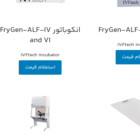
انکوباتور FryGen-ALF-IV
اطلاعات بیشتر
and VI
IVFtech i
IVFtech incubator
ام قیمت
استعلام قیمت