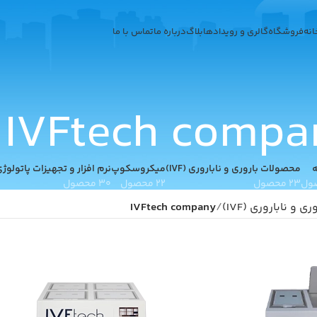
انه
فروشگاه
گالری و رویدادها
بلاگ
درباره ما
تماس با ما
IVFtech compa
ه
محصولات باروری و ناباروری (IVF)
میکروسکوپ
نرم افزار و تجهیزات پاتولوژ
23 محصول
22 محصول
30 محصول
و ناباروری (IVF)
IVFtech company