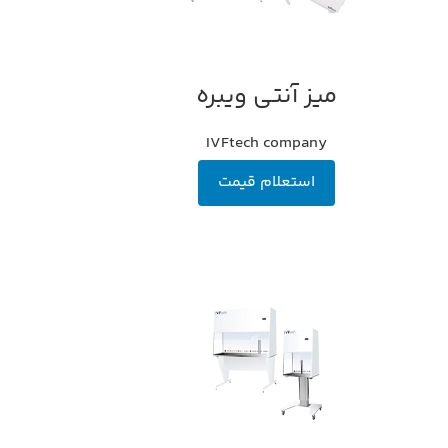
میز آنتی ویبره
اطلاعات بیشتر
IVFtech company
استعلام قیمت