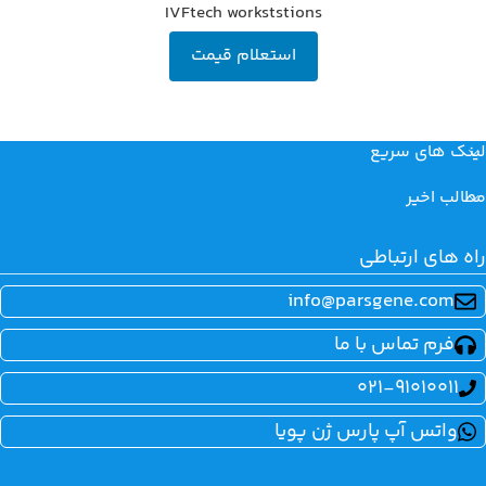
IVFtech workststions
استعلام قیمت
لینک های سریع
مطالب اخیر
راه های ارتباطی
info@parsgene.com
فرم تماس با ما
021-91010011
واتس آپ پارس ژن پویا