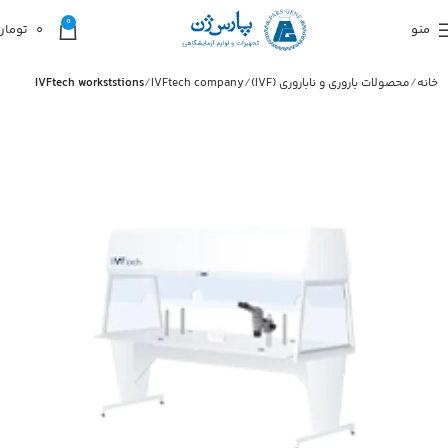
0
منو
0
تومان
خانه
محصولات باروری و ناباروری (IVF)
IVFtech company
IVFtech workststions