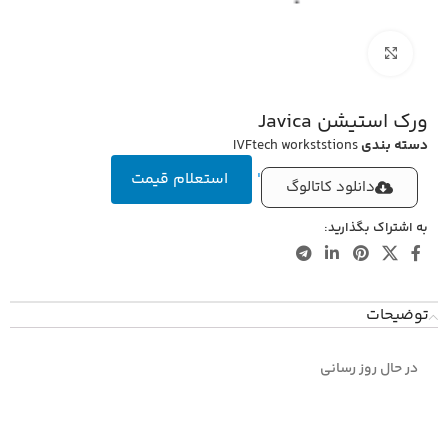
بزرگنمایی تصویر
ورک استیشن Javica
دسته بندی
IVFtech workststions
'
استعلام قیمت
دانلود کاتالوگ
به اشتراک بگذارید:
توضیحات
در حال روز رسانی