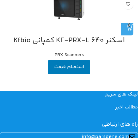
اسکنر 640 KF-PRX-L کمپانی Kfbio
PRX Scanners
استعلام قیمت
لینک های سریع
مطالب اخیر
راه های ارتباطی
info@parsgene.com