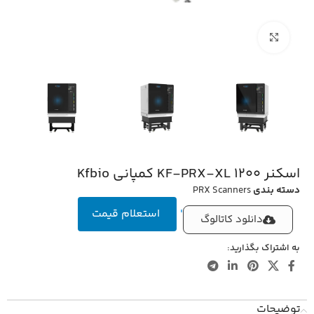
بزرگنمایی تصویر
اسکنر 1200 KF-PRX-XL کمپانی Kfbio
دسته بندی
PRX Scanners
'
استعلام قیمت
دانلود کاتالوگ
به اشتراک بگذارید:
توضیحات