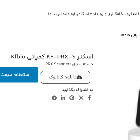
خانه
فروشگاه
گالری و رویدادها
بلاگ
درباره ما
تماس با ما
اسکنر KF-PRX-S کمپانی Kfbio
دسته بندی
PRX Scanners
'
استعلام قیمت
دانلود کاتالوگ
به اشتراک بگذارید: