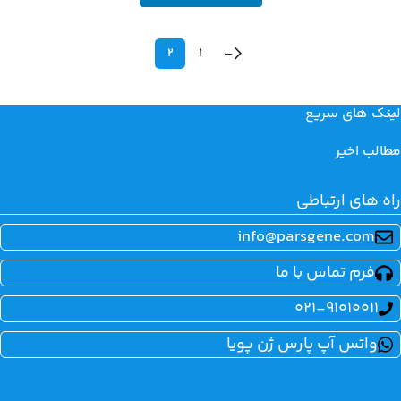
2
1
←
لینک های سریع
مطالب اخیر
راه های ارتباطی
info@parsgene.com
فرم تماس با ما
021-91010011
واتس آپ پارس ژن پویا