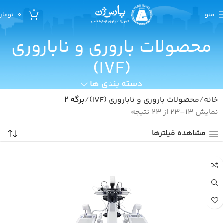
0
منو
0
تومان
محصولات باروری و ناباروری
(IVF)
دسته بندی ها
خانه
محصولات باروری و ناباروری (IVF)
برگه 2
نمایش 13–23 از 23 نتیجه
مشاهده فیلترها