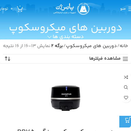
0
منو
0
تومان
دوربین های میکروسکوپ
دسته بندی ها
خانه
دوربین های میکروسکوپ
برگه 2
نمایش 13–16 از 16 نتیجه
مشاهده فیلترها