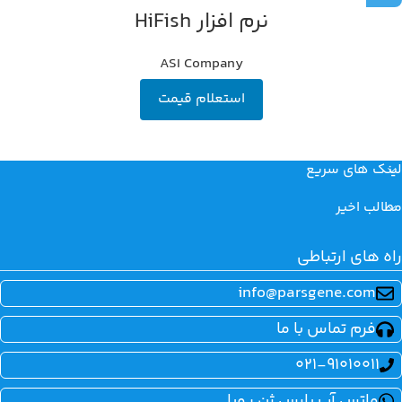
نرم افزار HiFish
ASI Company
استعلام قیمت
لینک های سریع
مطالب اخیر
راه های ارتباطی
info@parsgene.com
فرم تماس با ما
021-91010011
واتس آپ پارس ژن پویا