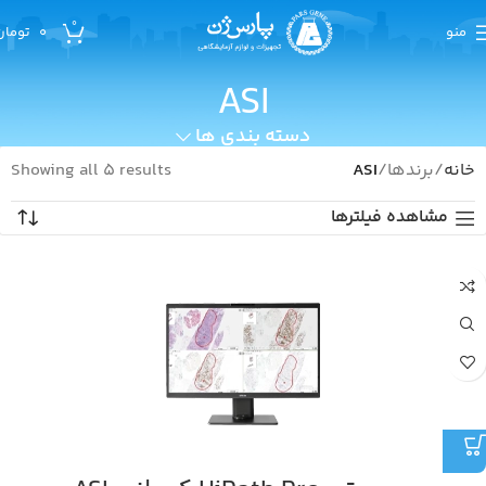
0
منو
0
تومان
ASI
دسته بندی ها
خانه
برندها
ASI
Showing all 5 results
مشاهده فیلترها