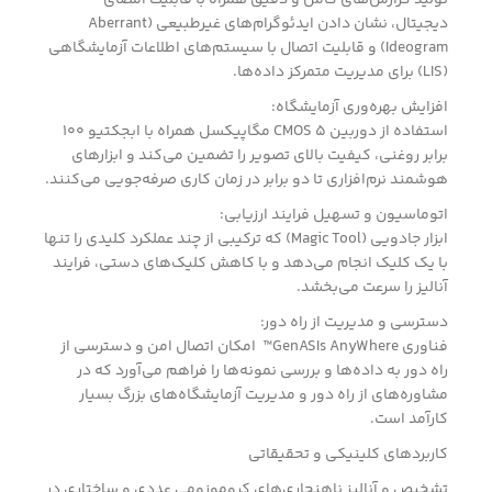
تولید گزارش‌های کامل و دقیق همراه با قابلیت امضای
دیجیتال، نشان دادن ایدئو‌گرام‌های غیرطبیعی (Aberrant
Ideogram) و قابلیت اتصال با سیستم‌های اطلاعات آزمایشگاهی
(LIS) برای مدیریت متمرکز داده‌ها.
افزایش بهره‌وری آزمایشگاه:
استفاده از دوربین CMOS 5 مگاپیکسل همراه با ابجکتیو 100
برابر روغنی، کیفیت بالای تصویر را تضمین می‌کند و ابزارهای
هوشمند نرم‌افزاری تا دو برابر در زمان کاری صرفه‌جویی می‌کنند.
اتوماسیون و تسهیل فرایند ارزیابی:
ابزار جادویی (Magic Tool) که ترکیبی از چند عملکرد کلیدی را تنها
با یک کلیک انجام می‌دهد و با کاهش کلیک‌های دستی، فرایند
آنالیز را سرعت می‌بخشد.
دسترسی و مدیریت از راه دور:
فناوری GenASIs AnyWhere™ امکان اتصال امن و دسترسی از
راه دور به داده‌ها و بررسی نمونه‌ها را فراهم می‌آورد که در
مشاوره‌های از راه دور و مدیریت آزمایشگاه‌های بزرگ بسیار
کارآمد است.
کاربردهای کلینیکی و تحقیقاتی
تشخیص و آنالیز ناهنجاری‌های کروموزومی عددی و ساختاری در