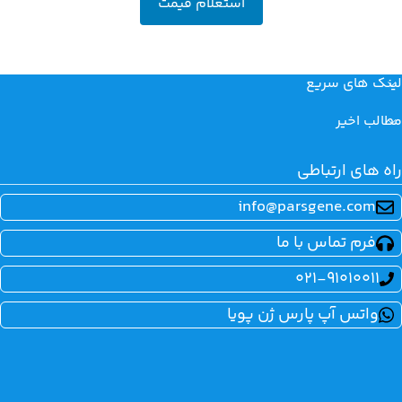
استعلام قیمت
لینک های سریع
مطالب اخیر
راه های ارتباطی
info@parsgene.com
فرم تماس با ما
021-91010011
واتس آپ پارس ژن پویا