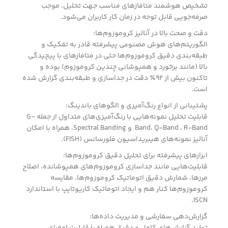
تشخیص هوشمند متافازهای مناسب جهت تحلیل، موجب
صرفه‌جویی قابل توجه در زمان کار کاربران می‌شود.
دقت و صحت بالا در آنالیز کروموزوم‌ها:
الگوریتم‌های هوش مصنوعی پیشرفته قادر به تفکیک و
طبقه‌بندی دقیق کروموزوم‌ها حتی در متافازهای با پیچیدگی
بالا (مانند برخورد و همپوشانی چندین کروموزوم) بوده و
تاکنون بیش از ۹۲٪ دقت در جداسازی و طبقه‌بندی گزارش شده
است.
پشتیبانی از انواع رنگ‌آمیزی و الگوهای باندینگ:
قابلیت تحلیل نمونه‌هایی با رنگ‌آمیزی‌های متداول از جمله G-
Band، Q-Band ، R-Band و Spectral Banding، همراه با امکان
آنالیز نمونه‌های هیبریداسیون فلورسانس (FISH).
ابزارهای پیشرفته برای تحلیل دقیق کروموزوم‌ها:
قابلیت‌هایی مانند جداسازی کروموزوم‌های همپوشانده، اصلاح
مرزها، شمارش دقیق اتوماتیک کروموزوم‌ها، مقایسه
کروموزوم‌ها کنار هم و ایجاد اتوماتیک کاریوتایپ با استاندارد
ISCN.
گزارش‌دهی سفارشی و مدیریت داده‌ها: