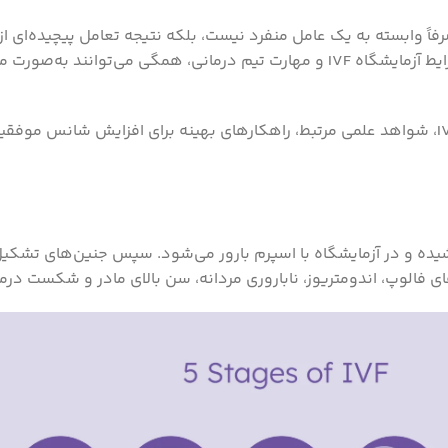
موفقیت این روش صرفاً وابسته به یک عامل منفرد نیست، بلکه نتیجه تعامل پیچید
رفتاری بیمار است. از سن و ذخیره تخمدانی گرفته تا کیفیت جنین، شرایط آزمایشگاه IVF و مها
شیده و در آزمایشگاه با اسپرم بارور می‌شود. سپس جنین‌های تشکیل‌
ای فالوپ، اندومتریوز، ناباروری مردانه، سن بالای مادر و شکست درما