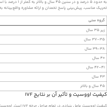
به حدود ۵ درصد 
تحریک مناسب، پیش‌بینی پاسخ تخمدان و ارائه مشاوره واقع‌بینانه ب
گروه سنی
زیر 35 سال
35–37 سال
38–39 سال
40 سال
41–42 سال
43 سال
45 سال و بالاتر
کیفیت اووسیت و تأثیر آن بر نتایج IVF
کیفیت اووسیت عامل ب