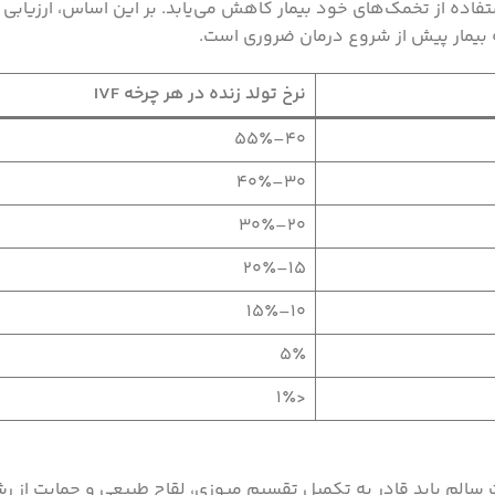
و در سنین ۴۵ سال و بالاتر به کمتر از ۱ درصد با استفاده از تخمک‌های خود بیمار کاهش می‌یابد.
ه بیمار پیش از شروع درمان ضروری است.
نرخ تولد زنده در هر چرخه
IVF
40–55٪
30–40٪
20–30٪
15–20٪
10–15٪
5٪
<1٪
نیادی در تمام مراحل چرخه IVF است. اووسیت سالم باید قادر به تکمیل تقسیم میوزی، لقاح طبیع