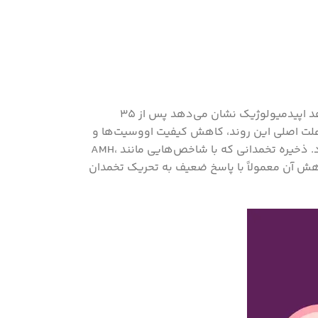
سن زن و وضعیت ذخیره تخمدانی مهم‌ترین و پایدارترین عوامل بیولوژیک در پیش‌بینی موفقیت چرخه‌های IVF محسوب می‌شوند. شواهد اپیدمیولوژیک نشان می‌دهد پس از ۳۵
ابد و این افت پس از ۴۰ سالگی شدت بیشتری پیدا می‌کند. علت اصلی این روند، کاهش کیفیت اووسیت‌ها و
افزایش بروز ناهنجاری‌های کروموزومی به‌ویژه آنئوپلوئیدی است که منجر به کاهش شانس لانه‌گزینی و افزایش خطر سقط جنین می‌شود. ذخیره تخمدانی که با شاخص‌هایی مانند AMH،
کاهش آن معمولاً با پاسخ ضعیف به تحریک تخمدان