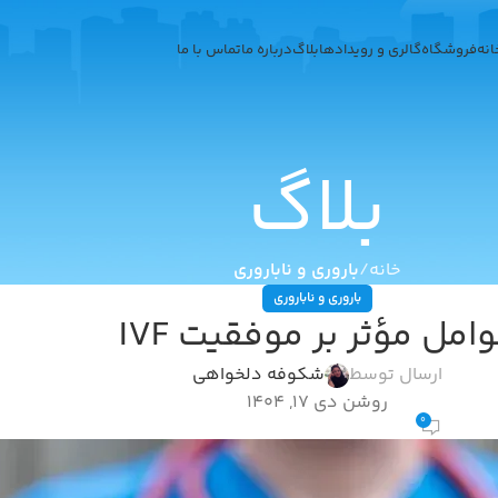
انه
فروشگاه
گالری و رویدادها
بلاگ
درباره ما
تماس با ما
بلاگ
خانه
باروری و ناباروری
باروری و ناباروری
امل مؤثر بر موفقیت IVF
ارسال توسط
شکوفه دلخواهی
روشن دی 17, 1404
0