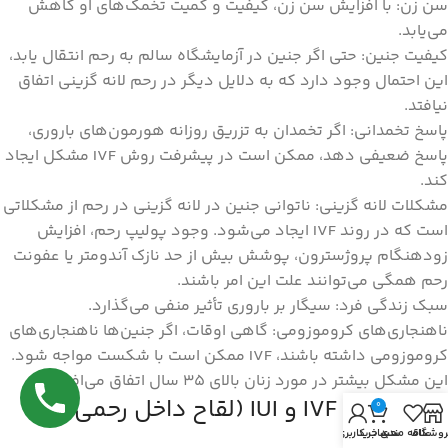
سن زن: با افزایش سن زن، کیفیت و کمیت تخمک‌های او کاهش
می‌یابد.
کیفیت جنین: حتی اگر جنین در آزمایشگاه سالم به رحم انتقال یابد،
این احتمال وجود دارد که به دلایل دیگر در رحم لانه گزینی اتفاق
نیافتد.
پاسخ تخمدانی: اگر تخمدان به تزریق روزانه هورمون‌های باروری،
پاسخ ضعیفی دهد، ممکن است در پیشرفت روش IVF مشکل ایجاد
کند.
مشکلات لانه گزینی: ناتوانی جنین در لانه گزینی در رحم از مشکلاتی
است که در روند IVF ایجاد می‌شود. وجود پولیپ رحم، افزایش
زودهنگام پروژسترون، پوشش بیش از حد نازک آندومتر یا عفونت
رحم همگی می‌توانند علت این امر باشند.
سبک زندگی فرد: سیگار بر باروری تأثیر منفی می‌گذارد.
ناهنجاری‌های کروموزومی: گاهی اوقات، اگر جنین‌ها ناهنجاری‌های
کروموزومی داشته باشند، IVF ممکن است با شکست مواجه شود.
این مشکل بیشتر در مورد زنان بالای 35 سال اتفاق می‌افتد.
تفاوت بین IVF و IUI (لقاح داخل رحمی)
0
چیست؟
روشگاه
علاقه مندی
سبد خرید
حساب کاربری من