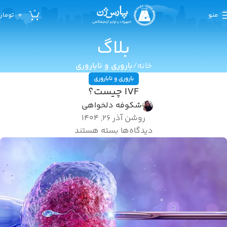
0
منو
0
تومان
بلاگ
خانه
باروری و ناباروری
باروری و ناباروری
IVF چیست؟
شکوفه دلخواهی
روشن آذر 26, 1404
دیدگاه‌ها
بسته هستند