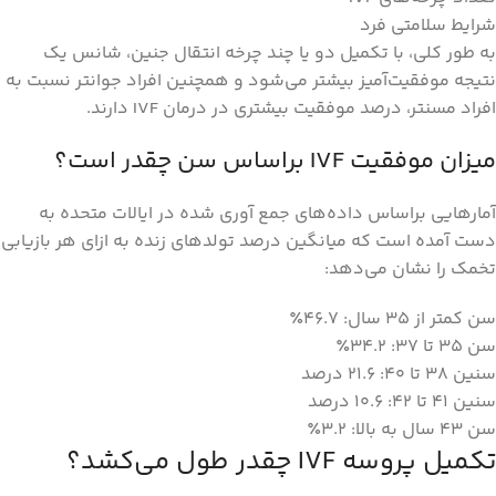
شرایط سلامتی فرد
به طور کلی، با تکمیل دو یا چند چرخه انتقال جنین، شانس یک
نتیجه موفقیت‌آمیز بیشتر می‌شود و همچنین افراد جوانتر نسبت به
افراد مسنتر، درصد موفقیت بیشتری در درمان IVF دارند.
میزان موفقیت IVF براساس سن چقدر است؟
آمارهایی براساس داده‌های جمع آوری شده در ایالات متحده به
دست آمده است که میانگین درصد تولدهای زنده به ازای هر بازیابی
تخمک را نشان می‌دهد:
سن کمتر از 35 سال: 46.7٪
سن 35 تا 37: 34.2٪
سنین 38 تا 40: 21.6 درصد
سنین 41 تا 42: 10.6 درصد
سن 43 سال به بالا: 3.2٪
تکمیل پروسه IVF چقدر طول می‌کشد؟