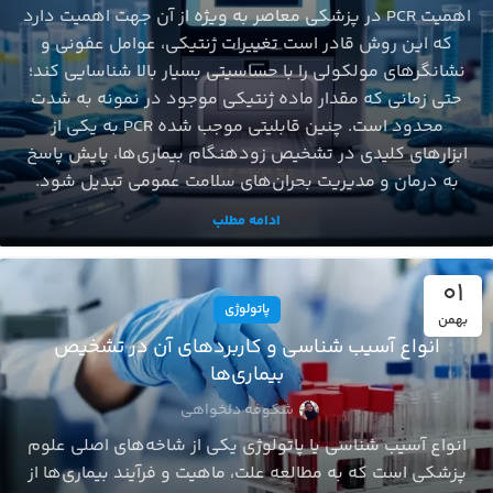
اهمیت PCR در پزشکی معاصر به‌ ویژه از آن جهت اهمیت دارد
که این روش قادر است تغییرات ژنتیکی، عوامل عفونی و
نشانگرهای مولکولی را با حساسیتی بسیار بالا شناسایی کند؛
حتی زمانی که مقدار ماده ژنتیکی موجود در نمونه به‌ شدت
محدود است. چنین قابلیتی موجب شده PCR به یکی از
ابزارهای کلیدی در تشخیص زودهنگام بیماری‌ها، پایش پاسخ
به درمان و مدیریت بحران‌های سلامت عمومی تبدیل شود.
ادامه مطلب
01
پاتولوژی
بهمن
انواع آسیب‌ شناسی و کاربردهای آن در تشخیص
بیماری‌ها
شکوفه دلخواهی
انواع آسیب‌ شناسی یا پاتولوژی یکی از شاخه‌های اصلی علوم
باروری و ناباروری
پزشکی است که به مطالعه علت، ماهیت و فرآیند بیماری‌ها از