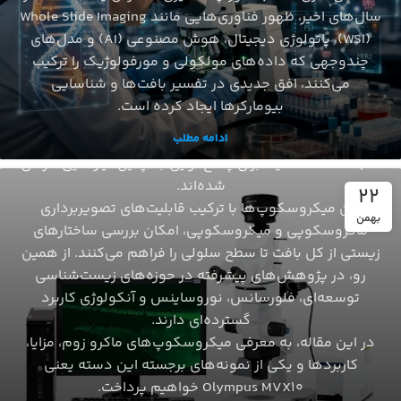
در بسیاری از پژوهش‌های زیستی، مشاهده دقیق از نمای
سال‌های اخیر، ظهور فناوری‌هایی مانند Whole Slide Imaging
کلی تا سطح سلولی اهمیت بسزایی دارد. پژوهشگرانی که با
(WSI)، پاتولوژی دیجیتال، هوش مصنوعی (AI) و مدل‌های
مدل‌های جانوری، بافت‌های زنده یا نمونه‌های پیچیده کار
چندوجهی که داده‌های مولکولی و مورفولوژیک را ترکیب
می‌کنند، به ابزاری نیاز دارند که بتواند نمای گسترده‌ای از
می‌کنند، افق جدیدی در تفسیر بافت‌ها و شناسایی
ساختار کلی نمونه را ارائه دهد و در عین حال، توانایی
بیومارکرها ایجاد کرده است.
بزرگنمایی بالا برای مشاهده جزئیات ظریف‌تر را نیز داشته
ادامه مطلب
باشد. میکروسکوپ‌های ماکروزوم زوم (Macro Zoom
Microscopes)دقیقاً برای پاسخ‌گویی به چنین نیازهایی طراحی
شده‌اند.
22
این میکروسکوپ‌ها با ترکیب قابلیت‌های تصویربرداری
بهمن
ماکروسکوپی و میکروسکوپی، امکان بررسی ساختارهای
زیستی از کل بافت تا سطح سلولی را فراهم می‌کنند. از همین
رو، در پژوهش‌های پیشرفته در حوزه‌های زیست‌شناسی
توسعه‌ای، فلورسانس، نوروساینس و آنکولوژی کاربرد
گسترده‌ای دارند.
در این مقاله، به معرفی میکروسکوپ‌های ماکرو زوم، مزایا،
کاربردها و یکی از نمونه‌های برجسته این دسته یعنی
Olympus MVX10 خواهیم پرداخت.