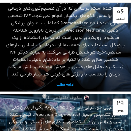
در سال‌های اخیر، درمان ناباروری با روش IVF وارد مرحله‌ای
جدید شده است؛ مرحله‌ای که در آن تصمیم‌گیری‌های درمانی
06
دیگر براساس الگوهای یکسان انجام نمی‌شود. IVF شخصی‌
اسفند
سازی شده (Personalized IVF) که اغلب با عنوان پزشکی
دقیق (Precision Medicine) در درمان ناباروری شناخته
می‌شود، رویکردی نوین است که به ‌جای استفاده از یک
پروتکل استاندارد برای همه بیماران، درمان را براساس نیازهای
منحصربه‌فرد هر شخص طراحی می‌کند. به عبارت دیگر، IVF
شخصی‌ سازی شده با تکیه بر داده‌های بالینی، اطلاعات
ژنتیکی و تحلیل‌های مبتنی بر هوش مصنوعی، تلاش می‌کند
پاتولوژی
درمان را متناسب با ویژگی‌های فردی هر بیمار طراحی کند.
روندهای نوین پاتولوژی مولکولی: تحول دیجیتال،
ادامه مطلب
هوش مصنوعی و آینده تشخیص
0
میکروسکوپ
شکوفه دلخواهی
29
میکروسکوپ ماکرو زوم چیست؟ کاربردها، مزایا و
پاتولوژی مولکولی طی دو دهه اخیر به یکی از بنیان‌های
بهمن
معرفی MVX10
اصلی تشخیص دقیق (Precision Diagnostics) تبدیل شده
است و نقش آن در انکولوژی، بیماری‌های ژنتیکی و پزشکی
شکوفه دلخواهی
شخصی‌سازی‌شده به ‌طور چشمگیری گسترش یافته است. در