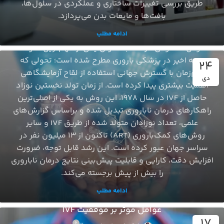
کاربردهای هوش مصنوعی در IVF: از انتخاب جنین تا
طریق بررسی تغییرات ساختاری و عملکردی در سلول‌ها،
بهینه‌سازی فرآیندهای بالینی
بافت‌ها و مایعات بدن می‌پردازد.
0
شکوفه دلخواهی
ادامه مطلب
هوش مصنوعی در IVF به‌ عنوان یکی از مهم‌ترین تحولات
دهه اخیر در پزشکی باروری مطرح شده است؛ تحولی که
24
هم‌زمان با گسترش جهانی استفاده از لقاح آزمایشگاهی
دی
اهمیت بیشتری پیدا کرده است. از زمان تولد نخستین نوزاد
حاصل از IVF در سال ۱۹۷۸، این روش به یکی از اصلی‌ترین
راهکارهای درمان ناباروری تبدیل شده و براساس گزارش‌های
علمی، تعداد نوزادان متولد شده از طریق IVF و سایر
روش‌های کمک‌باروری (ART) تاکنون از ۱۳ میلیون نفر در
سراسر جهان عبور کرده است. این رشد قابل‌ توجه، ضرورت
افزایش دقت، کارایی و قابلیت پیش‌بینی نتایج درمان ناباروری
را بیش از پیش برجسته می‌کند.
ادامه مطلب
باروری و ناباروری
عوامل مؤثر بر موفقیت IVF
17
0