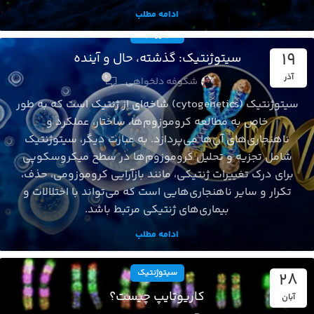
ادامه مطلب
سیتوژنتیک
19
سیتوژنتیک: گذشته، حال و آینده
آذر
0
شکوفه دلخواهی
سیتوژنتیک (cytogenetics) شاخه‌ای از ژنتیک است که به طور
خاص به مطالعه کروموزوم‌ها، ساختار، عملکرد و
ناهنجاری‌های آن‌ها می‌پردازد. به عبارت دیگر، سیتوژنتیک
شامل تجزیه و تحلیل کروموزوم‌ها در سطح میکروسکوپی
برای درک تغییرات ژنتیکی، مانند بازآرایی کروموزومی، حذف،
تکرار و سایر ناهنجاری‌هایی است که می‌تواند با اختلالات و
بیماری‌های ژنتیکی مرتبط باشد.
ادامه مطلب
سیتوژنتیک
28
کاریوتایپ چیست؟
آبان