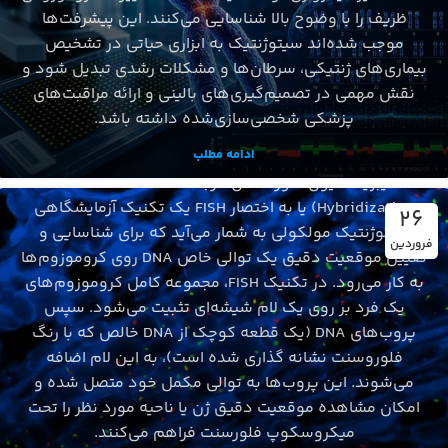
ظریف را با وضوح بالا شناسایی می‌کنند. این پیشرفت‌ها
موجب شده‌اند سیتوژنتیک به ابزاری حیاتی در تشخیص
بیماری‌های ژنتیکی، سرطان‌ها و مشکلات رشدی تبدیل شود و
سیتوژنتیک
نقش مهمی در تصمیم‌گیری‌های بالینی و ارائه مراقبت‌های
تکنیک FISH چیست؟ معرفی کامل به زبان ساده
پزشکی شخصی‌سازی‌شده داشته باشد.
شکوفه دلخواهی
ادامه مطلب
هیبریداسیون فلورسانس درجا (Fluorescence In Situ
Hybridization) یا به اختصار FISH یک تکنیک آزمایشگاهی
26
سیتوژنتیک مولکولی به شمار می‌آید که برای شناسایی و
فروردین
تعیین موقعیت دقیق یک توالی خاص DNA روی کروموزوم‌ها
به کار می‌رود. در تکنیک FISH، مجموعه کامل کروموزوم‌های
یک فرد بر روی یک لام شیشه‌ای تثبیت می‌شود. سپس
پروب‌های DNA (یک قطعه کوچک از DNA خالص که با رنگ
فلوروسنت نشانه‌ گذاری شده است)، به این لام اضافه
می‌شوند. این پروب‌ها به توالی مکمل خود متصل شده و
امکان مشاهده موقعیت دقیق ژن یا ناحیه مورد نظر را تحت
میکروسکوپ فلورسنت فراهم می‌کنند.