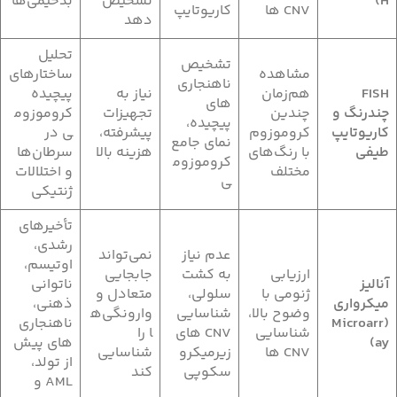
H)
تشخیص
بدخیمی‌ها
CNV ها
کاریوتایپ
دهد
تحلیل
تشخیص
مشاهده
ساختارهای
ناهنجاری‌
FISH
هم‌زمان
نیاز به
پیچیده
های
چندرنگ و
چندین
تجهیزات
کروموزوم
پیچیده،
کاریوتایپ
کروموزوم
پیشرفته،
ی در
نمای جامع
طیفی
با رنگ‌های
هزینه بالا
سرطان‌ها
کروموزوم
مختلف
و اختلالات
ی
ژنتیکی
تأخیرهای
رشدی،
عدم نیاز
نمی‌تواند
اوتیسم،
ارزیابی
به کشت
جابجایی
آنالیز
ناتوانی
ژنومی با
سلولی،
متعادل و
میکرواری
ذهنی،
وضوح بالا،
شناسایی
وارونگی‌ه
(Microarr
ناهنجاری‌
شناسایی
CNV های
ا را
ay)
های پیش
CNV ها
زیرمیکرو
شناسایی
از تولد،
سکوپی
کند
AML و