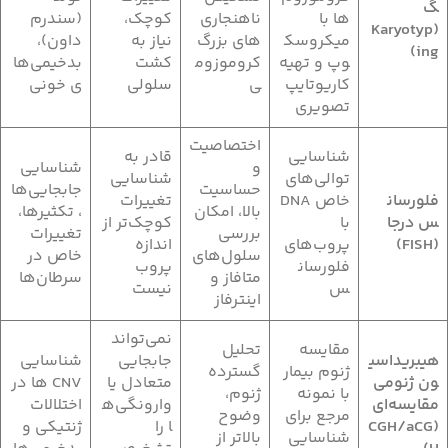
گ
ها با
ناهنجاری‌
کوچک،
(سندرم
(Karyotyp
میکروسک
های بزرگ
نیاز به
داون)،
ing)
وپ و تهیه
کروموزوم
کشت
بدخیمی‌ها
کاریوتایپ
ی
سلولی
ی خونی
تصویری
اختصاصیت
شناسایی
قادر به
و
شناسایی
توالی‌های
شناسایی
حساسیت
جابجایی‌ها
فلورسان
خاص DNA
تغییرات
بالا، امکان
، تکثیرها،
س درجا
با
کوچک‌تر از
بررسی
تغییرات
(FISH)
پروب‌های
اندازه
سلول‌های
خاص در
فلورسان
پروب
متافاز و
سرطان‌ها
س
نیست
اینترفاز
نمی‌تواند
مقایسه
تحلیل
هیبریداسی
جابجایی
شناسایی
ژنوم بیمار
گسترده
ون ژنومی
متعادل یا
CNV ها در
با نمونه
ژنوم،
مقایسه‌ای
وارونگی‌ه
اختلالات
مرجع برای
وضوح
(CGH/aCG
ا را
ژنتیکی و
شناسایی
بالاتر از