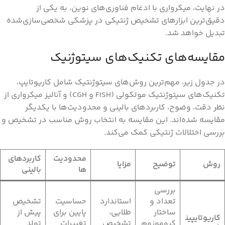
در نهایت، میکرواری با ادغام فناوری‌های نوین، به یکی از
دقیق‌ترین ابزارهای تشخیص ژنتیکی در پزشکی شخصی‌سازی‌شده
تبدیل خواهد شد.
مقایسه‌های تکنیک‌های سیتوژنیک
در جدول زیر، مهم‌ترین روش‌های سیتوژنتیک شامل کاریوتایپ،
تکنیک‌های سیتوژنتیک مولکولی (FISH و CGH) و آنالیز میکرواری از
نظر دقت، وضوح، کاربردهای بالینی و محدودیت‌ها با یکدیگر
مقایسه شده‌اند. این مقایسه به انتخاب روش مناسب در تشخیص و
بررسی اختلالات ژنتیکی کمک می‌کند.
محدودیت‌
کاربردهای
روش
توضیح
مزایا
ها
بالینی
بررسی
تعداد و
استاندارد
حساسیت
تشخیص
ساختار
طلایی،
پایین برای
پیش از
کاریوتایپین
کروموزوم‌
تشخیص
تغییرات
تولد