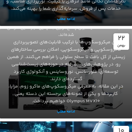
نظر داشتن نکاتی مانند لنزهای با کیفیت، نورپردازی مناسب، و
ساختار کلی نمونه را ارائه دهد و در عین حال، توانایی
خدمات پس از فروش، سرمایه‌گذاری شما را بهینه می‌کند.
بزرگنمایی بالا برای مشاهده جزئیات ظریف‌تر را نیز داشته
ادامه مطلب
باشد. میکروسکوپ‌های ماکروزوم زوم (Macro Zoom
Microscopes)دقیقاً برای پاسخ‌گویی به چنین نیازهایی طراحی
شده‌اند.
22
این میکروسکوپ‌ها با ترکیب قابلیت‌های تصویربرداری
بهمن
ماکروسکوپی و میکروسکوپی، امکان بررسی ساختارهای
زیستی از کل بافت تا سطح سلولی را فراهم می‌کنند. از همین
رو، در پژوهش‌های پیشرفته در حوزه‌های زیست‌شناسی
توسعه‌ای، فلورسانس، نوروساینس و آنکولوژی کاربرد
گسترده‌ای دارند.
در این مقاله، به معرفی میکروسکوپ‌های ماکرو زوم، مزایا،
کاربردها و یکی از نمونه‌های برجسته این دسته یعنی
Olympus MVX10 خواهیم پرداخت.
ادامه مطلب
10