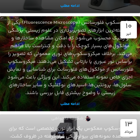
میکروسکوپ فلورسانس؛ اصول، کاربردها و مزایا
ادامه مطلب
شکوفه دلخواهی
میکروسکوپ فلورسانس (Fluorescence Microscope) یکی از
10
پیشرفته‌ترین ابزارهای تصویربرداری در علوم زیستی، پزشکی
تیر
و ژنتیک محسوب می‌شود که امکان مشاهده ساختارها و
مولکول‌های بسیار کوچک را با دقت و کنتراست بالا فراهم
می‌کند. برخلاف میکروسکوپ‌های نوری معمولی که تصویر را
براساس نور عبوری یا بازتابی تشکیل می‌دهند، میکروسکوپ
فلورسانس از مولکول‌های فلورسانت برای شناسایی و نمایش
اجزای خاص نمونه استفاده می‌کند. این ویژگی باعث می‌شود
سلول‌ها، پروتئین‌ها، اسیدهای نوکلئیک و سایر ساختارهای
زیستی با وضوح بیشتری قابل بررسی باشند.
میکروسکوپ
ادامه مطلب
میکروسکوپ اینورت چیست؟ معرفی، کاربرد و مزایا
شکوفه دلخواهی
13
میکروسکوپ معکوس یک ابزار نوری تخصصی است که برای
خرداد
مشاهده نمونه‌های بیولوژیکی قرار گرفته در ظروف کشت،