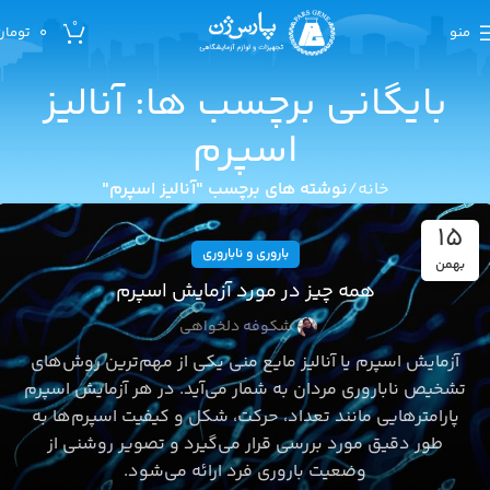
0
منو
0
تومان
بایگانی برچسب ها: آنالیز
اسپرم
خانه
نوشته های برچسب "آنالیز اسپرم"
15
باروری و ناباروری
بهمن
همه چیز در مورد آزمایش اسپرم
شکوفه دلخواهی
آزمایش اسپرم یا آنالیز مایع منی یکی از مهم‌ترین روش‌های
تشخیص ناباروری مردان به شمار می‌آید. در هر آزمایش اسپرم
پارامترهایی مانند تعداد، حرکت، شکل و کیفیت اسپرم‌ها به
طور دقیق مورد بررسی قرار می‌گیرد و تصویر روشنی از
وضعیت باروری فرد ارائه می‌شود.