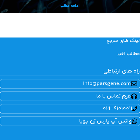
ادامه مطلب
لینک های سریع
مطالب اخیر
راه های ارتباطی
info@parsgene.com
فرم تماس با ما
021-91010011
واتس آپ پارس ژن پویا