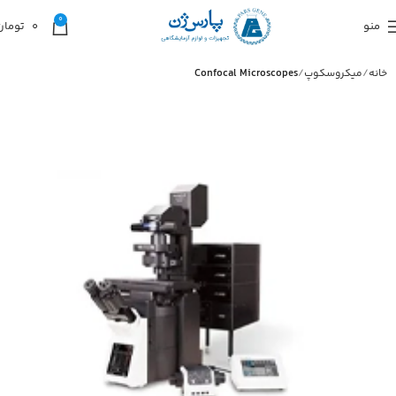
0
منو
0
تومان
خانه
میکروسکوپ
Confocal Microscopes