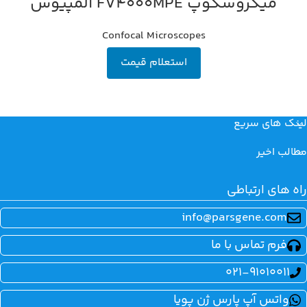
میکروسکوپ FV4000MPE المپیوس
Confocal Microscopes
استعلام قیمت
لینک های سریع
مطالب اخیر
راه های ارتباطی
info@parsgene.com
فرم تماس با ما
021-91010011
واتس آپ پارس ژن پویا