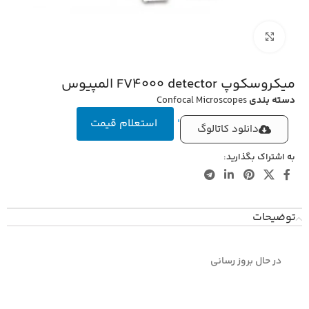
بزرگنمایی تصویر
میکروسکوپ FV4000 detector المپیوس
دسته بندی
Confocal Microscopes
'
استعلام قیمت
دانلود کاتالوگ
به اشتراک بگذارید:
توضیحات
در حال بروز رسانی