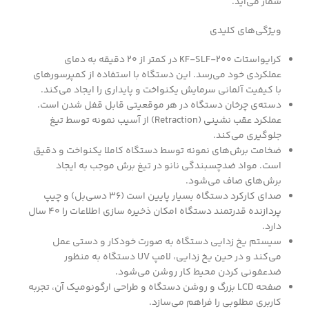
شمار می‌آید.
ویژگی‌های کلیدی
کرایواستات KF-SLF-200 در کمتر از 20 دقیقه به دمای
عملکردی خود می‌رسد. این دستگاه با استفاده از کمپرسورهای
با کیفیت آلمانی سرمایش یکنواخت و پایداری را ایجاد می‌کند.
دسته‌ی چرخان دستگاه در هر موقعیتی قابل قفل شدن است.
عملکرد عقب نشینی (Retraction) از آسیب نمونه توسط تیغ
جلوگیری می‌کند.
ضخامت برش‌های نمونه توسط دستگاه کاملا یکنواخت و دقیق
است. مواد ضدچسبندگی نانو در تیغ برش موجب به ایجاد
برش‌های صاف می‌شود.
صدای کارکرد دستگاه بسیار پایین است (۳۶ دسی‌بل) و چیپ
پردازنده قدرتمند دستگاه امکان ذخیره سازی اطلاعات را ۴۰ سال
دارد.
سیستم یخ زدایی دستگاه به صورت خودکار و دستی عمل
می‌کند و در حین یخ زدایی، لامپ UV دستگاه به منظور
ضدعفونی کردن محیط کار روشن می‌شود.
صفحه LCD بزرگ و روشن دستگاه و طراحی ارگونومیک آن، تجربه
کاربری مطلوبی را فراهم می‌سازد.