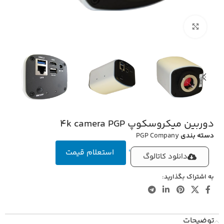
بزرگنمایی تصویر
دوربین میکروسکوپ 4k camera PGP
دسته بندی
PGP Company
'
استعلام قیمت
دانلود کاتالوگ
به اشتراک بگذارید:
توضیحات