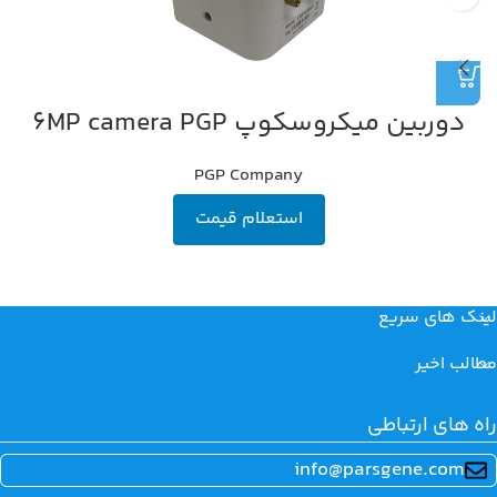
دوربین میکروسکوپ 6MP camera PGP
PGP Company
استعلام قیمت
لینک های سریع
مطالب اخیر
راه های ارتباطی
info@parsgene.com