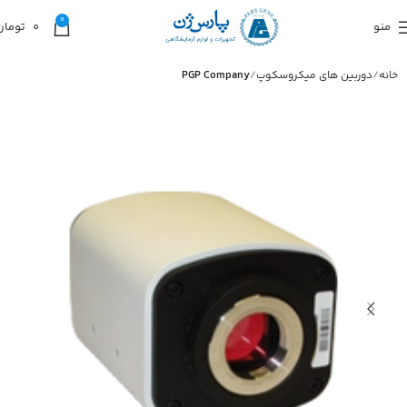
0
منو
0
تومان
خانه
دوربین های میکروسکوپ
PGP Company