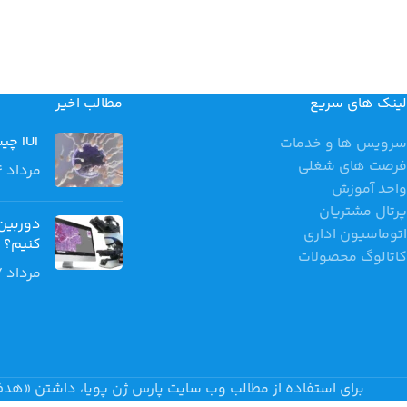
لینک های سریع
مطالب اخیر
IUI چیست؟ مراحل، کاربردها و درصد موفقیت لقاح داخل رحمی
سرویس ها و خدمات
فرصت های شغلی
مرداد 14, 1405
واحد آموزش
پرتال مشتریان
دوربین
اتوماسیون اداری
کنیم؟
کاتالوگ محصولات
مرداد 7, 1405
برای استفاده از مطالب وب سایت پارس ژن پویا، داشتن «هدف