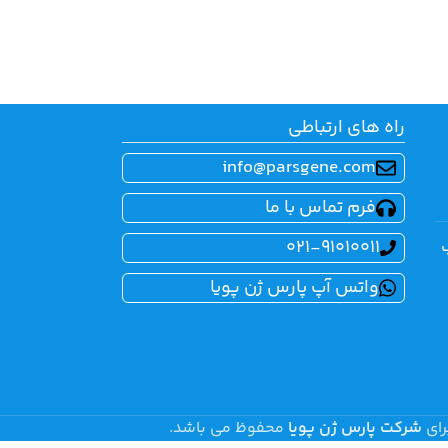
راه های ارتباطی
info@parsgene.com
فرم تماس با ما
021-91010011
واتس آپ پارس ژن پویا
رای
شرکت پارس ژن پویا
محفوظ می باشد.