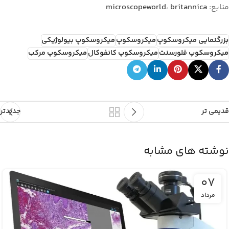
منابع:
britannica
،
microscopeworld
بزرگنمایی میکروسکوپ
میکروسکوپ
میکروسکوپ بیولوژیکی
میکروسکوپ فلورسنت
میکروسکوپ کانفوکال
میکروسکوپ مرکب
قدیمی تر
جدیدتر
نوشته های مشابه
07
مرداد