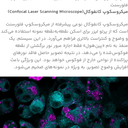
فلورسنت
میکروسکوپ کانفوکال(Confocal Laser Scanning Microscope)
میکروسکوپ کانفوکال نوعی پیشرفته از میکروسکوپ فلورسنت
است که از پرتو لیزر برای اسکن نقطه‌به‌نقطه نمونه استفاده می‌کند
و وضوح و کنتراست بالاتری فراهم می‌آورد. در این سیستم، یک
منفذ به نام «پین‌هول» فقط اجازه عبور نور برگشتی از نقطه
فوکوس‌شده را می‌دهد، در نتیجه تصویر حاصل فاقد نورهای
پراکنده از نواحی خارج از فوکوس خواهد بود. این ویژگی باعث
افزایش وضوح تصویر، به‌ ویژه در نمونه‌های ضخیم می‌شود.