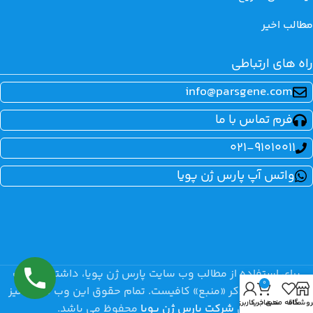
مطالب اخیر
راه های ارتباطی
info@parsgene.com
فرم تماس با ما
021-91010011
واتس آپ پارس ژن پویا
برای استفاده از مطالب وب سایت پارس ژن پویا، داشتن «هدف
0
غیرتجاری» و ذکر «منبع» کافیست. تمام حقوق اين وب سايت نیز
روشگاه
علاقه مندی
سبد خرید
حساب کاربری من
برای
شرکت پارس ژن پویا
محفوظ می باشد.