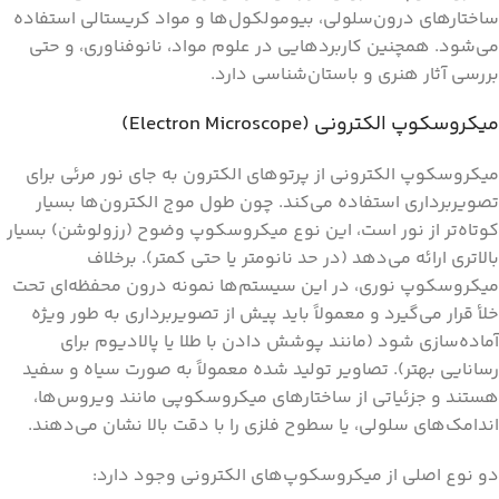
ساختارهای درون‌سلولی، بیومولکول‌ها و مواد کریستالی استفاده
می‌شود. همچنین کاربردهایی در علوم مواد، نانو‌فناوری، و حتی
بررسی آثار هنری و باستان‌شناسی دارد.
میکروسکوپ الکترونی (Electron Microscope)
میکروسکوپ الکترونی از پرتوهای الکترون به جای نور مرئی برای
تصویربرداری استفاده می‌کند. چون طول موج الکترون‌ها بسیار
کوتاه‌تر از نور است، این نوع میکروسکوپ وضوح (رزولوشن) بسیار
بالاتری ارائه می‌دهد (در حد نانومتر یا حتی کمتر). برخلاف
میکروسکوپ نوری، در این سیستم‌ها نمونه درون محفظه‌ای تحت
خلأ قرار می‌گیرد و معمولاً باید پیش ‌از تصویربرداری به طور ویژه
آماده‌سازی شود (مانند پوشش دادن با طلا یا پالادیوم برای
رسانایی بهتر). تصاویر تولید شده معمولاً به‌ صورت سیاه ‌و ‌سفید
هستند و جزئیاتی از ساختارهای میکروسکوپی مانند ویروس‌ها،
اندامک‌های سلولی، یا سطوح فلزی را با دقت بالا نشان می‌دهند.
دو نوع اصلی از میکروسکوپ‌های الکترونی وجود دارد: