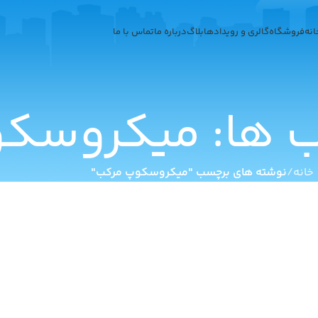
انه
فروشگاه
گالری و رویدادها
بلاگ
درباره ما
تماس با ما
ب ها: میکروسک
خانه
نوشته های برچسب "میکروسکوپ مرکب"