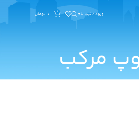
0
ورود / ثبت نام
0
تومان
وپ مرکب