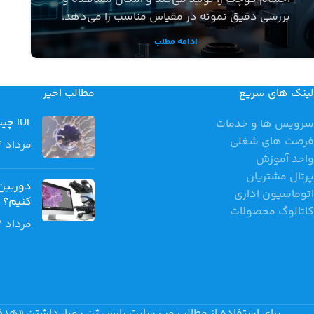
بررسی دقیق نمونه در مقیاس مناسب را می‌دهد.
ادامه مطلب
لینک های سریع
مطالب اخیر
IUI چیست؟ مراحل، کاربردها و درصد موفقیت لقاح داخل رحمی
سرویس ها و خدمات
فرصت های شغلی
مرداد 14, 1405
واحد آموزش
پرتال مشتریان
دوربین
اتوماسیون اداری
کنیم؟
کاتالوگ محصولات
مرداد 7, 1405
برای استفاده از مطالب وب سایت پارس ژن پویا، داشتن «هدف