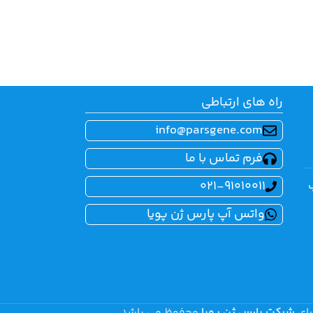
راه های ارتباطی
info@parsgene.com
فرم تماس با ما
021-91010011
واتس آپ پارس ژن پویا
رای
شرکت پارس ژن پویا
محفوظ می باشد.