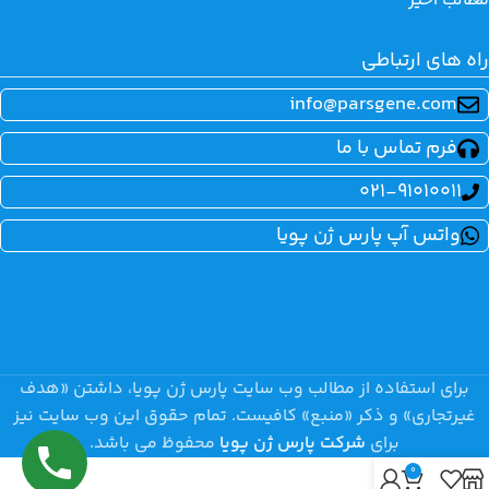
مطالب اخیر
راه های ارتباطی
info@parsgene.com
فرم تماس با ما
021-91010011
واتس آپ پارس ژن پویا
برای استفاده از مطالب وب سایت پارس ژن پویا، داشتن «هدف
غیرتجاری» و ذکر «منبع» کافیست. تمام حقوق اين وب سايت نیز
برای
شرکت پارس ژن پویا
محفوظ می باشد.
0