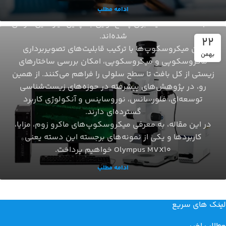
ادامه مطلب
باشد. میکروسکوپ‌های ماکروزوم زوم (Macro Zoom
Microscopes)دقیقاً برای پاسخ‌گویی به چنین نیازهایی طراحی
شده‌اند.
22
این میکروسکوپ‌ها با ترکیب قابلیت‌های تصویربرداری
بهمن
ماکروسکوپی و میکروسکوپی، امکان بررسی ساختارهای
زیستی از کل بافت تا سطح سلولی را فراهم می‌کنند. از همین
رو، در پژوهش‌های پیشرفته در حوزه‌های زیست‌شناسی
توسعه‌ای، فلورسانس، نوروساینس و آنکولوژی کاربرد
گسترده‌ای دارند.
در این مقاله، به معرفی میکروسکوپ‌های ماکرو زوم، مزایا،
کاربردها و یکی از نمونه‌های برجسته این دسته یعنی
Olympus MVX10 خواهیم پرداخت.
ادامه مطلب
لینک های سریع