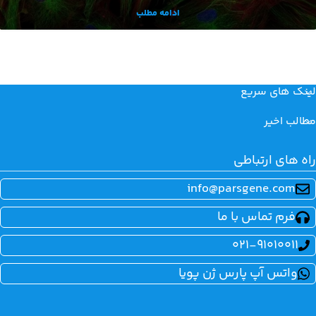
ادامه مطلب
لینک های سریع
مطالب اخیر
راه های ارتباطی
info@parsgene.com
فرم تماس با ما
021-91010011
واتس آپ پارس ژن پویا