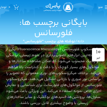
0
منو
0
تومان
بایگانی برچسب ها:
میکروسکوپ
فلورسانس
میکروسکوپ فلورسانس؛ اصول، کاربردها و مزایا
خانه
نوشته های برچسب "فلورسانس"
شکوفه دلخواهی
میکروسکوپ فلورسانس (Fluorescence Microscope) یکی از
10
پیشرفته‌ترین ابزارهای تصویربرداری در علوم زیستی، پزشکی
تیر
و ژنتیک محسوب می‌شود که امکان مشاهده ساختارها و
مولکول‌های بسیار کوچک را با دقت و کنتراست بالا فراهم
می‌کند. برخلاف میکروسکوپ‌های نوری معمولی که تصویر را
براساس نور عبوری یا بازتابی تشکیل می‌دهند، میکروسکوپ
فلورسانس از مولکول‌های فلورسانت برای شناسایی و نمایش
اجزای خاص نمونه استفاده می‌کند. این ویژگی باعث می‌شود
سلول‌ها، پروتئین‌ها، اسیدهای نوکلئیک و سایر ساختارهای
زیستی با وضوح بیشتری قابل بررسی باشند.