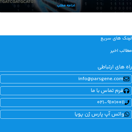
ادامه مطلب
لینک های سریع
مطالب اخیر
راه های ارتباطی
info@parsgene.com
فرم تماس با ما
021-91010011
واتس آپ پارس ژن پویا