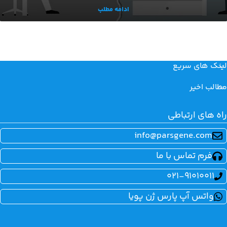
ادامه مطلب
لینک های سریع
مطالب اخیر
راه های ارتباطی
info@parsgene.com
فرم تماس با ما
021-91010011
واتس آپ پارس ژن پویا