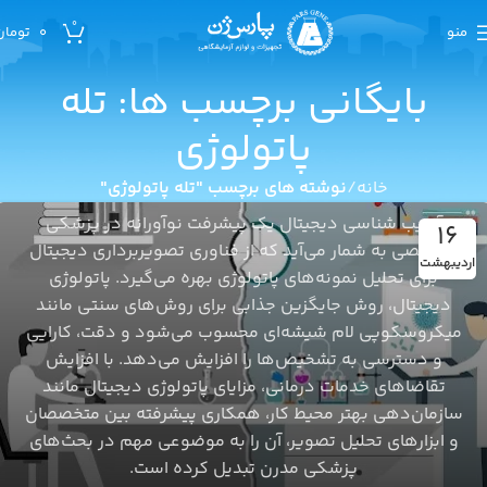
0
منو
0
تومان
بایگانی برچسب ها: تله
پاتولوژی
پاتولوژی
مقایسه پاتولوژی دیجیتال با پاتولوژی به روش سنتی
0
خانه
نوشته های برچسب "تله پاتولوژی"
شکوفه دلخواهی
آسیب شناسی دیجیتال یک پیشرفت نوآورانه در پزشکی
16
تشخیصی به شمار می‌آید که از فناوری تصویربرداری دیجیتال
اردیبهشت
برای تحلیل نمونه‌های پاتولوژی بهره می‌گیرد. پاتولوژی
دیجیتال، روش جایگزین جذابی برای روش‌های سنتی مانند
میکروسکوپی لام شیشه‌ای محسوب می‌شود و دقت، کارایی
و دسترسی به تشخیص‌ها را افزایش می‌دهد. با افزایش
تقاضاهای خدمات درمانی، مزایای پاتولوژی دیجیتال مانند
سازمان‌دهی بهتر محیط کار، همکاری پیشرفته بین متخصصان
و ابزارهای تحلیل تصویر، آن را به موضوعی مهم در بحث‌های
پزشکی مدرن تبدیل کرده است.