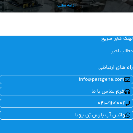
ادامه مطلب
لینک های سریع
مطالب اخیر
راه های ارتباطی
info@parsgene.com
فرم تماس با ما
021-91010011
واتس آپ پارس ژن پویا